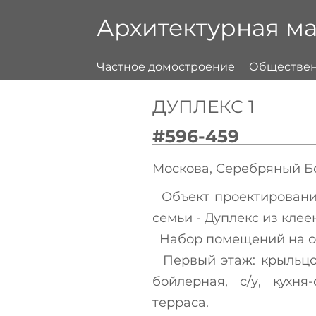
Архитектурная м
Частное домостроение
Обществен
ДУПЛЕКС 1
#596-459
Москова, Серебряный Б
Объект проектировани
семьи - Дуплекс из клее
Набор помещений на о
Первый этаж: крыльцо,
бойлерная, с/у, кухня
терраса.