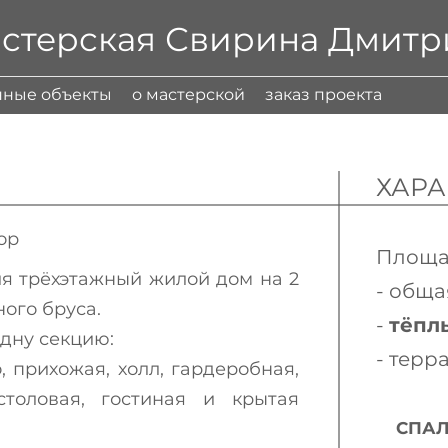
астерская Свирина Дмитр
ные объекты
о мастерской
заказ проекта
ХАРА
ор
Площа
я трёхэтажный жилой дом на 2
- общая
ного бруса.
-
тёплы
дну секцию:
- терр
 прихожая, холл, гардеробная,
-столовая, гостиная и крытая
СПАЛЬ